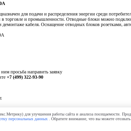
60А
азначен для подачи и распределения энергии среди потребителе
й в торговле и промышленности. Отводные блоки можно подключ
ли демонтаже кабеля. Оснащение отводных блоков розетками, а
к ним
просьба
направить заявку
ите
+7 (499) 322-93-90
t
кс.Метрику) для улучшения работы сайта и анализа посещаемости. Прод
ботку персональных данных
. Обратите внимание, что вы можете отозвать