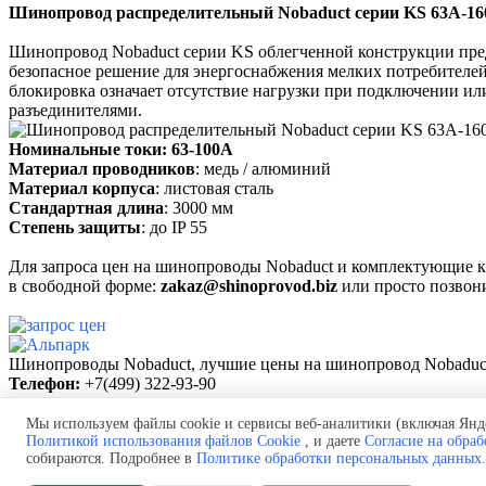
Шинопровод распределительный Nobaduct серии KS 63А-1
Шинопровод Nobaduct серии KS облегченной конструкции предн
безопасное решение для энергоснабжения мелких потребителе
блокировка означает отсутствие нагрузки при подключении и
разъединителями.
Номинальные токи: 63-100А
Материал проводников
: медь / алюминий
Материал корпуса
: листовая сталь
Стандартная длина
: 3000 мм
Степень защиты
: до IP 55
Для запроса цен на шинопроводы Nobaduct и комплектующие 
в свободной форме:
zakaz@shinoprovod.biz
или просто позвон
Шинопроводы Nobaduct, л
учшие цены на шинопровод
Nobaduc
Телефон:
+7(499) 322-93-90
для звонков из Казахстана: +7 (717) 269-69-54
Почта:
mail@shinoprovod.biz
Мы используем файлы cookie и сервисы веб-аналитики (включая Янде
Политикой использования файлов Cookie
, и даете
Согласие на обра
Политика обработки персональных данных
собираются. Подробнее в
Политике обработки персональных данных
.
Согласие на обработку персональных данных
Политика использования файлов cookie